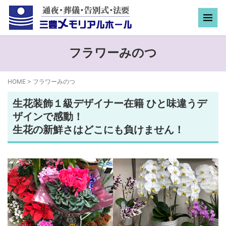
フラワーみのつ
HOME
>
フラワーみのつ
生花装飾１級デザイナー在籍 ひと味違うデ
ザインで感動！
生花の新鮮さはどこにも負けません！