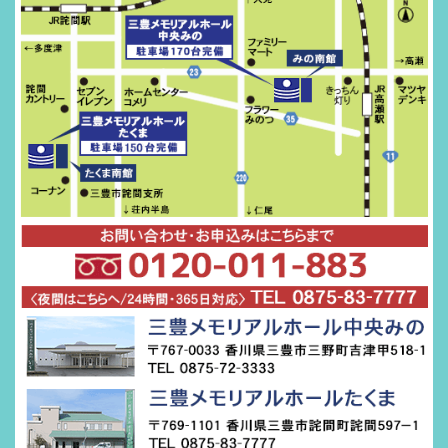
三豊メモ
リアルホ
ール
☎０８７
５－８３
－７７７
７ （営
業時間
８：００
～１７：
００）
三豊市詫
間町詫間
597-1
年中無休