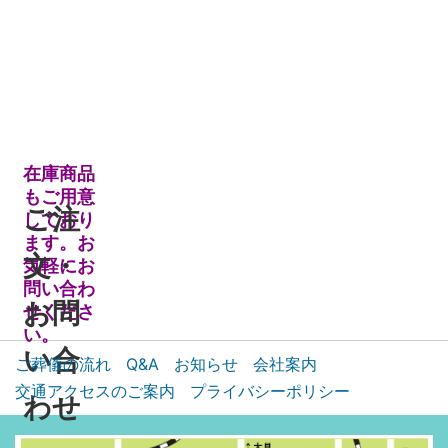
在庫商品
もご用意
ご注
しており
ます。お
文・
気軽にお
問い合わ
お問
せくださ
い。
い合
ご葬儀の流れ
Q&A
お知らせ
会社案内
交通アクセスのご案内
プライバシーポリシー
わせ