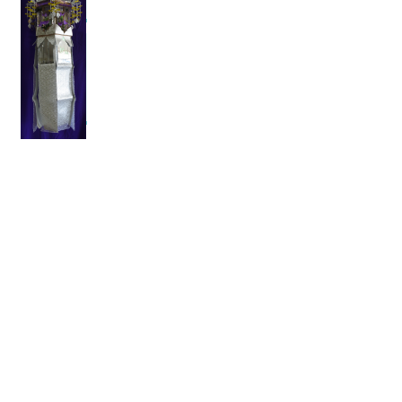
ちょ
うち
ん